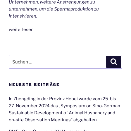
Unternehmen, weitere Anstrengungen zu
unternehmen, um die Spermaproduktion zu
intensivieren.
„Mitglied
weiterlesen
des
Zentralen
Politbüros
und
Suche
Suche
Vizepremier
nach:
des
Staatsrates
NEUESTE BEITRÄGE
Hu
Chunhua
In Zhengding in der Provinz Hebei wurde vom 25. bis
besichtigt
27. November 2024 das „Symposium on Sino-German
die
Sustainable Development of Animal Husbandry and
Anlagen
on-site Observation Meetings” abgehalten.
des
Schweinezuchtunternehmens