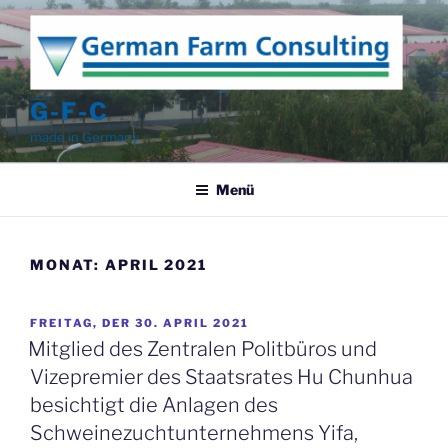
Zum
Inhalt
springen
G-F-C
made in Germany
Menü
MONAT:
APRIL 2021
VERÖFFENTLICHT
FREITAG, DER 30. APRIL 2021
AM
Mitglied des Zentralen Politbüros und
Vizepremier des Staatsrates Hu Chunhua
besichtigt die Anlagen des
Schweinezuchtunternehmens Yifa,