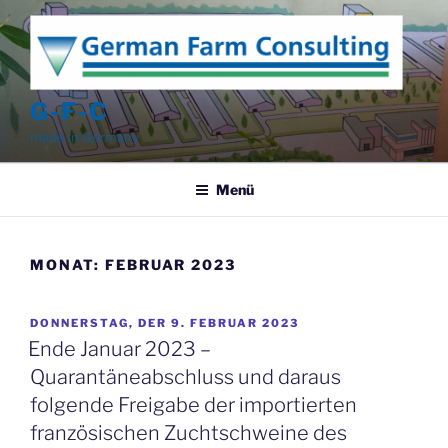
Zum
Inhalt
springen
G-F-C
made in Germany
Menü
MONAT:
FEBRUAR 2023
VERÖFFENTLICHT
DONNERSTAG, DER 9. FEBRUAR 2023
AM
Ende Januar 2023 –
Quarantäneabschluss und daraus
folgende Freigabe der importierten
französischen Zuchtschweine des