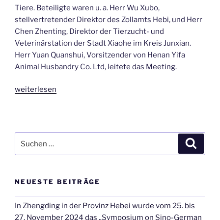
Tiere. Beteiligte waren u. a. Herr Wu Xubo,
stellvertretender Direktor des Zollamts Hebi, und Herr
Chen Zhenting, Direktor der Tierzucht- und
Veterinärstation der Stadt Xiaohe im Kreis Junxian.
Herr Yuan Quanshui, Vorsitzender von Henan Yifa
Animal Husbandry Co. Ltd, leitete das Meeting.
„Ende
weiterlesen
Januar
2023
–
Quarantäneabschluss
Suche
Suche
und
nach:
daraus
folgende
NEUESTE BEITRÄGE
Freigabe
der
In Zhengding in der Provinz Hebei wurde vom 25. bis
importierten
27. November 2024 das „Symposium on Sino-German
französischen