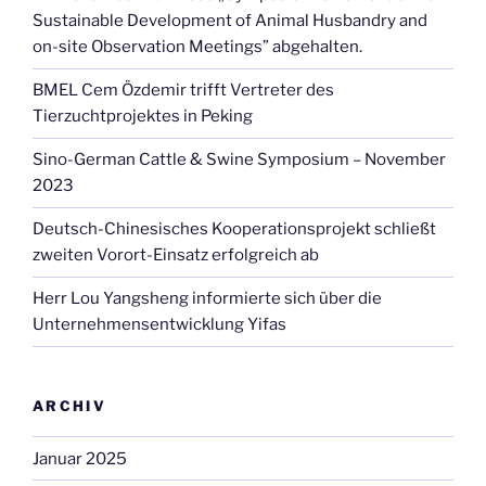
Sustainable Development of Animal Husbandry and
Zuchtschweine
on-site Observation Meetings” abgehalten.
des
Zuchtbetriebes
BMEL Cem Özdemir trifft Vertreter des
YIFA“
Tierzuchtprojektes in Peking
Sino-German Cattle & Swine Symposium – November
2023
Deutsch-Chinesisches Kooperationsprojekt schließt
zweiten Vorort-Einsatz erfolgreich ab
Herr Lou Yangsheng informierte sich über die
Unternehmensentwicklung Yifas
ARCHIV
Januar 2025