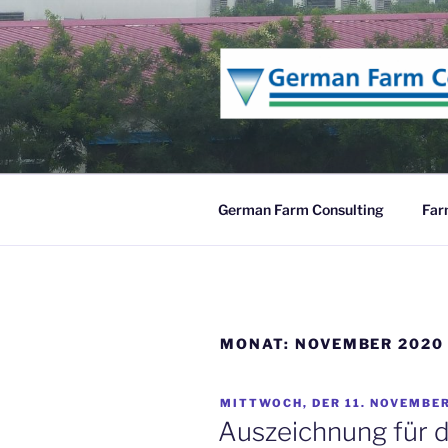
Zum
Inhalt
springen
German Farm Consulting
Far
MONAT:
NOVEMBER 2020
VERÖFFENTLICHT
MITTWOCH, DER 11. NOVEMBE
AM
Auszeichnung für 