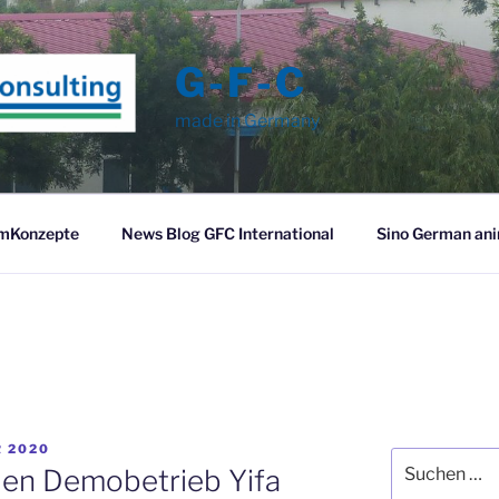
G-F-C
made in Germany
mKonzepte
News Blog GFC International
Sino German an
R 2020
Suche
den Demobetrieb Yifa
nach: