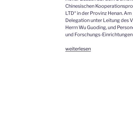
Chinesischen Kooperationspro
LTD“ in der Provinz Henan. Am
Delegation unter Leitung des 
Herrn Wu Guoding, und Persone
und Forschungs-Einrichtungen z
„Auszeichnung
weiterlesen
für
den
Demobetrieb
Yifa
Animal
Husbandry“