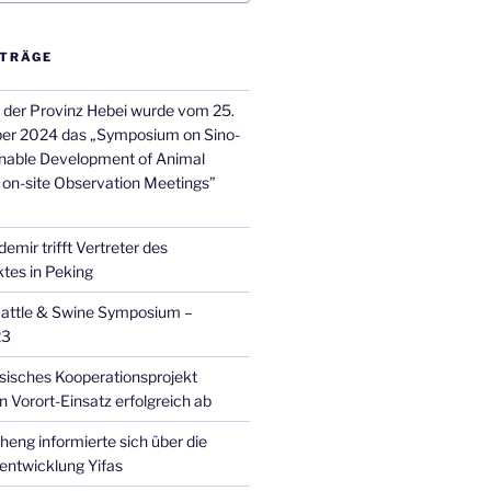
ITRÄGE
n der Provinz Hebei wurde vom 25.
ber 2024 das „Symposium on Sino-
nable Development of Animal
on-site Observation Meetings”
ir trifft Vertreter des
ktes in Peking
attle & Swine Symposium –
23
isches Kooperationsprojekt
n Vorort-Einsatz erfolgreich ab
heng informierte sich über die
ntwicklung Yifas