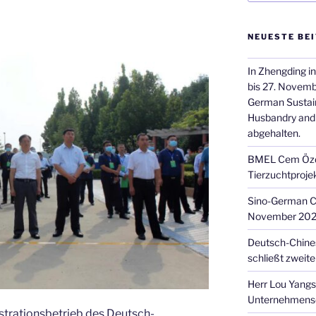
NEUESTE BE
In Zhengding i
bis 27. Novem
German Sustai
Husbandry and 
abgehalten.
BMEL Cem Özdem
Tierzuchtproje
Sino-German C
November 20
Deutsch-Chines
schließt zweite
Herr Lou Yangs
Unternehmense
rationsbetrieb des Deutsch-