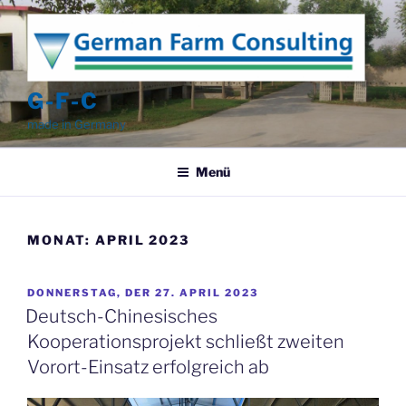
Zum
Inhalt
springen
G-F-C
made in Germany
Menü
MONAT:
APRIL 2023
VERÖFFENTLICHT
DONNERSTAG, DER 27. APRIL 2023
AM
Deutsch-Chinesisches
Kooperationsprojekt schließt zweiten
Vorort-Einsatz erfolgreich ab