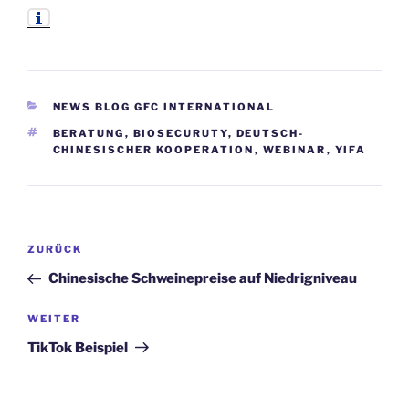
KATEGORIEN
NEWS BLOG GFC INTERNATIONAL
SCHLAGWÖRTER
BERATUNG
,
BIOSECURUTY
,
DEUTSCH-
CHINESISCHER KOOPERATION
,
WEBINAR
,
YIFA
Beitragsnavigation
Vorheriger
ZURÜCK
Beitrag
Chinesische Schweinepreise auf Niedrigniveau
Nächster
WEITER
Beitrag
TikTok Beispiel