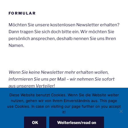
FORMULAR
Möchten Sie unsere kostenlosen Newsletter erhalten?
Dann tragen Sie sich doch bitte ein. Wir möchten Sie
persönlich ansprechen, deshalb nennen Sie uns Ihren
Namen.
Wenn Sie keine Newsletter mehr erhalten wollen,
informieren Sie uns per Mail – wir nehmen Sie sofort
aus unserem Verteiler!
Diese Website benutzt Cookies. Wenn Sie die Website weiter
nutzen, gehen wir von Ihrem Einverständnis aus. This page
use Cookies. In case on visiting our page further on you accept
it!
Mit Stolz präsentiert von WordPress
OK
Weiterlesen/read on